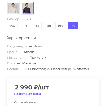
Размер
—
170
140
146
152
158
164
170
Характеристики
Вид одежды
—
Поло
Бренд
—
Miasin
Материал
—
Трикотаж
Пол -
—
Мальчик
Состав
—
70% вискоза; 25% полиэстер; 5% эластан
2 990
₽
/шт
Розничная цена
Оптовый заказ