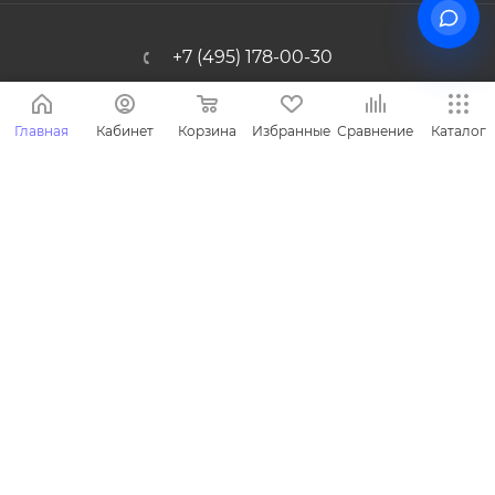
+7 (495) 178-00-30
Info@miasinopt.ru
Главная
Кабинет
Корзина
Избранные
Сравнение
Каталог
Москва, Огородный пр., 16/1с4, оф.
1011, Ostankino Business Park
2026 © Miasin производитель детской одежды - Miasin