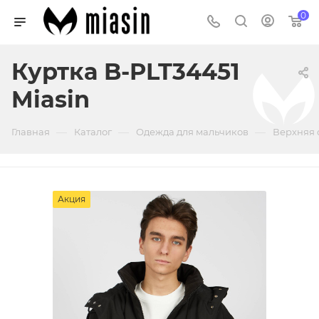
0
Куртка B-PLT34451
Miasin
—
—
—
Главная
Каталог
Одежда для мальчиков
Верхняя 
Акция