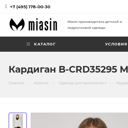
+7 (495) 178-00-30
Miasin производитель детской и
подростковой одежды
КАТАЛОГ
УСЛОВИЯ
Кардиган B-CRD35295 M
—
—
—
Главная
Каталог
Одежда для мальчиков
Карди