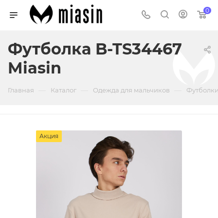
0
Футболка B-TS34467
Miasin
—
—
—
Главная
Каталог
Одежда для мальчиков
Футболки
Акция