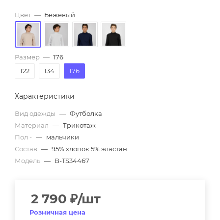
Цвет
—
Бежевый
Размер
—
176
122
134
176
Характеристики
Вид одежды
—
Футболка
Материал
—
Трикотаж
Пол -
—
мальчики
Состав
—
95% хлопок 5% эластан
Модель
—
B-TS34467
2 790
₽
/шт
Розничная цена