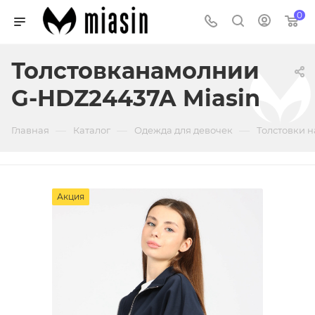
0
Толстовканамолнии
G-HDZ24437A Miasin
—
—
—
Главная
Каталог
Одежда для девочек
Толстовки н
Акция