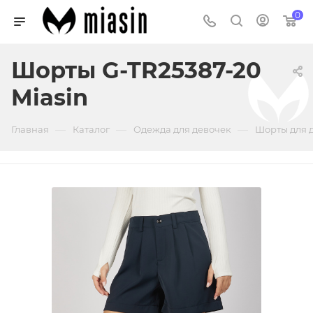
0
Шорты G-TR25387-20
Miasin
—
—
—
Главная
Каталог
Одежда для девочек
Шорты для 