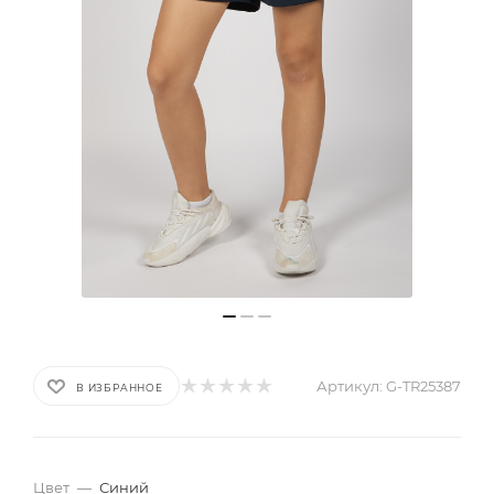
Артикул:
G-TR25387
В ИЗБРАННОЕ
Цвет
—
Синий