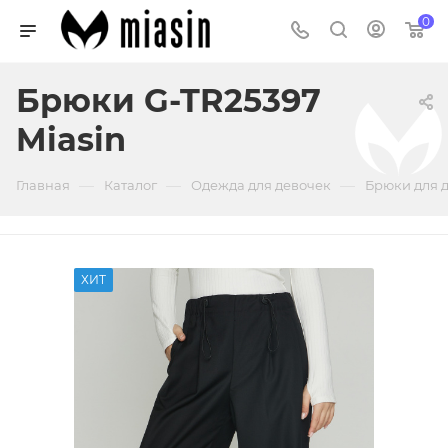
0
Брюки G-TR25397
Miasin
—
—
—
Главная
Каталог
Одежда для девочек
Брюки для 
ХИТ