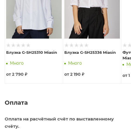
Блузка G-SH25310 Miasin
Блузка G-SH25336 Miasin
Фут
Mia
Много
Много
М
от
2 790 ₽
от
2 190 ₽
от
1
Оплата
Оплата на расчётный счёт по выставленному
счёту.