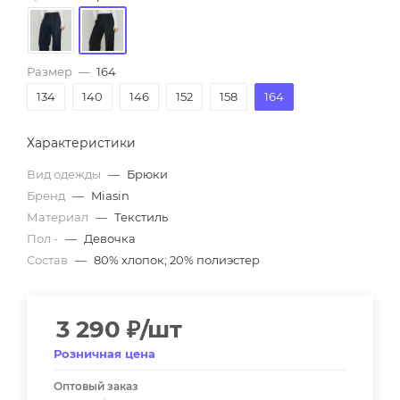
Размер
—
164
134
140
146
152
158
164
Характеристики
Вид одежды
—
Брюки
Бренд
—
Miasin
Материал
—
Текстиль
Пол -
—
Девочка
Состав
—
80% хлопок; 20% полиэстер
3 290
₽
/шт
Розничная цена
Оптовый заказ