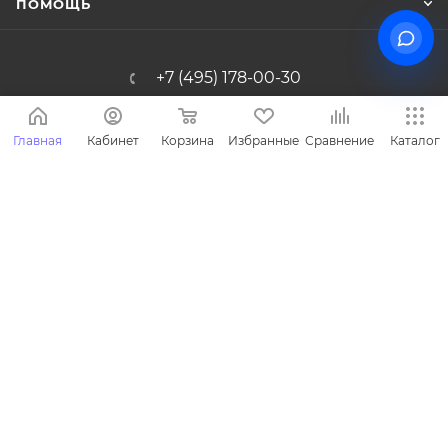
ПОМОЩЬ
+7 (495) 178-00-30
Info@miasinopt.ru
Главная
Кабинет
Корзина
Избранные
Сравнение
Каталог
Москва, Огородный пр., 16/1с4, оф.
1011, Ostankino Business Park
2026 © Miasin производитель детской одежды - Miasin