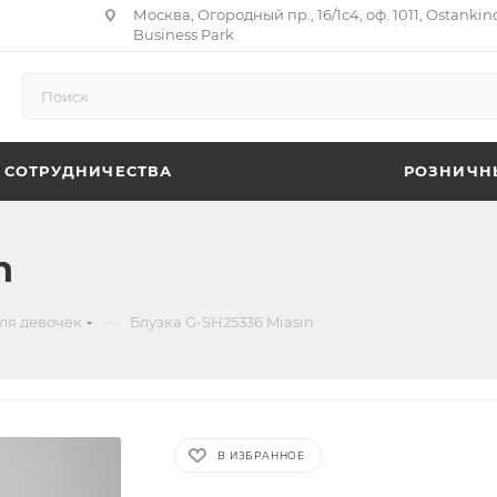
Москва, Огородный пр., 16/1с4, оф. 1011, Ostankin
Business Park
 СОТРУДНИЧЕСТВА
РОЗНИЧН
n
—
ля девочек
Блузка G-SH25336 Miasin
В ИЗБРАННОЕ