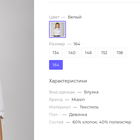
Цвет
—
Белый
Размер
—
164
134
140
146
152
158
164
Характеристики
Вид одежды
—
Блузка
Бренд
—
Miasin
Материал
—
Текстиль
Пол -
—
Девочка
Состав
—
60% хлопок; 40% полиэстер