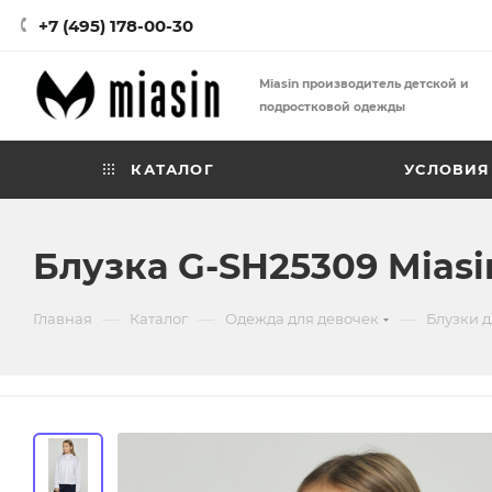
+7 (495) 178-00-30
Miasin производитель детской и
подростковой одежды
КАТАЛОГ
УСЛОВИЯ
Блузка G-SH25309 Miasi
—
—
—
Главная
Каталог
Одежда для девочек
Блузки д