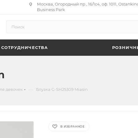
Москва, Огородный пр., 16/1с4, оф. 1011, Ostankin
Business Park
 СОТРУДНИЧЕСТВА
РОЗНИЧН
n
—
ля девочек
Блузка G-SH25309 Miasin
В ИЗБРАННОЕ