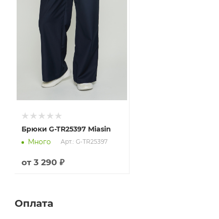
Брюки G-TR25397 Miasin
Много
Арт.: G-TR25397
от
3 290 ₽
Оплата