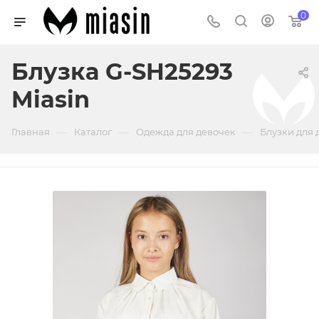
0
Блузка G-SH25293
Miasin
—
—
—
Главная
Каталог
Одежда для девочек
Блузки для 