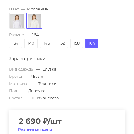
Цвет
—
Молочный
Размер
—
164
134
140
146
152
158
164
Характеристики
Вид одежды
—
Блузка
Бренд
—
Miasin
Материал
—
Текстиль
Пол -
—
Девочка
Состав
—
100% вискоза
2 690
₽
/шт
Розничная цена