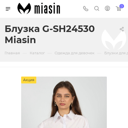
0
Блузка G-SH24530
Miasin
—
—
—
Главная
Каталог
Одежда для девочек
Блузки для 
Акция