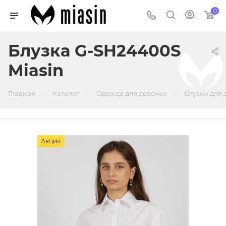
0
Блузка G-SH24400S
Miasin
—
—
—
Главная
Каталог
Одежда для девочек
Блузки для 
Акция