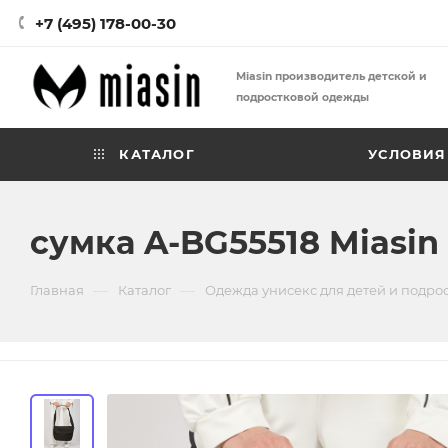
+7 (495) 178-00-30
Miasin производитель детской и
подростковой одежды
КАТАЛОГ
УСЛОВИЯ
сумка A-BG55518 Miasin
—
—
Главная
Каталог
Одежда унисекс для детей и подро