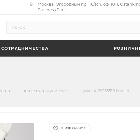
Москва, Огородный пр., 16/1с4, оф. 1011, Ostankin
Business Park
 СОТРУДНИЧЕСТВА
РОЗНИЧН
—
—
стков
Аксессуары унисекс
сумка A-BG55518 Miasin
В ИЗБРАННОЕ