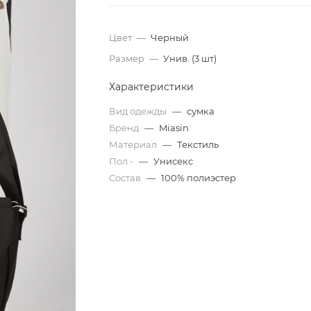
Цвет
—
Черный
Размер
—
Унив. (3 шт)
Характеристики
Вид одежды
—
сумка
Бренд
—
Miasin
Материал
—
Текстиль
Пол -
—
Унисекс
Состав
—
100% полиэстер