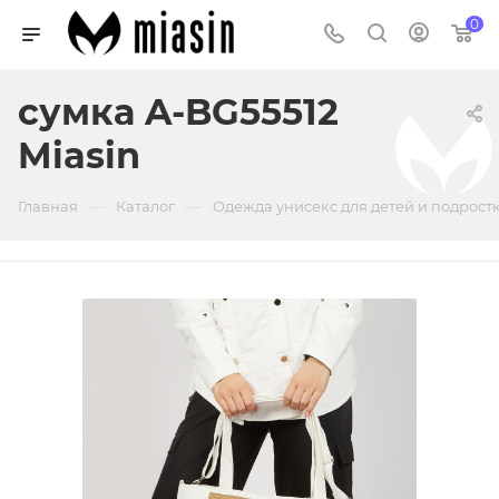
0
сумка A-BG55512
Miasin
—
—
Главная
Каталог
Одежда унисекс для детей и подрост