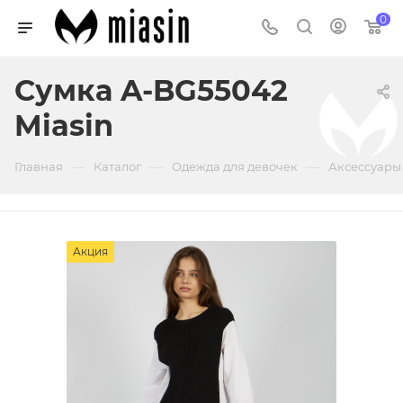
0
Сумка A-BG55042
Miasin
—
—
—
Главная
Каталог
Одежда для девочек
Аксессуары
Акция