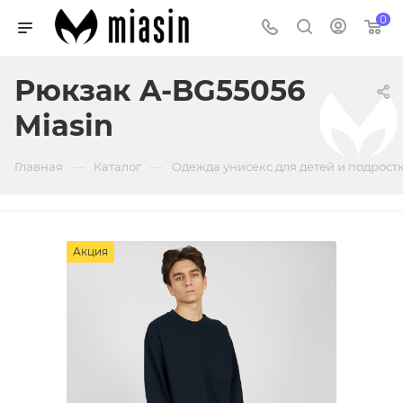
0
Рюкзак A-BG55056
Miasin
—
—
Главная
Каталог
Одежда унисекс для детей и подрост
Акция