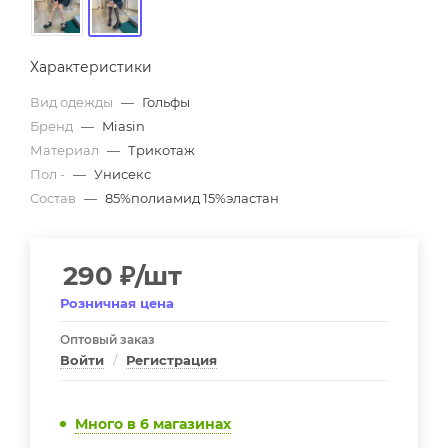
Характеристики
Вид одежды
—
Гольфы
Бренд
—
Miasin
Материал
—
Трикотаж
Пол -
—
Унисекс
Состав
—
85%полиамид 15%эластан
290
₽
/шт
Розничная цена
Оптовый заказ
Войти
/
Регистрация
Много
в 6 магазинах