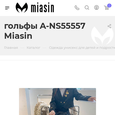
0
гольфы A-NS55557
Miasin
—
—
Главная
Каталог
Одежда унисекс для детей и подрост