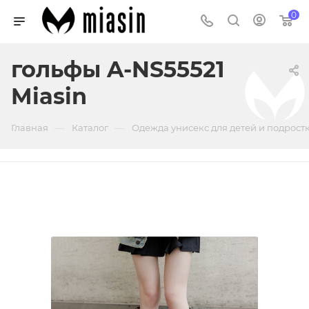
0
гольфы A-NS55521
Miasin
—
—
Главная
Каталог
Одежда унисекс для детей и подрост