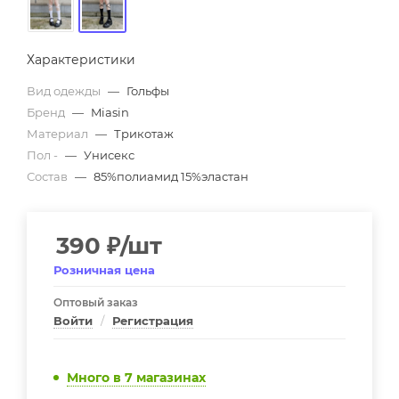
Характеристики
Вид одежды
—
Гольфы
Бренд
—
Miasin
Материал
—
Трикотаж
Пол -
—
Унисекс
Состав
—
85%полиамид 15%эластан
390
₽
/шт
Розничная цена
Оптовый заказ
Войти
/
Регистрация
Много
в 7 магазинах