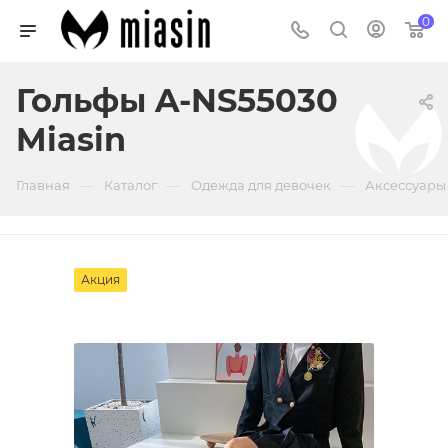
0
Гольфы A-NS55030
Miasin
—
—
—
Главная
Каталог
Одежда для девочек
Аксессуары
Акция