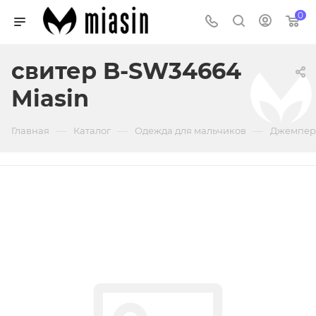
0
свитер B-SW34664
Miasin
—
—
—
Главная
Каталог
Одежда для мальчиков
Джемпер