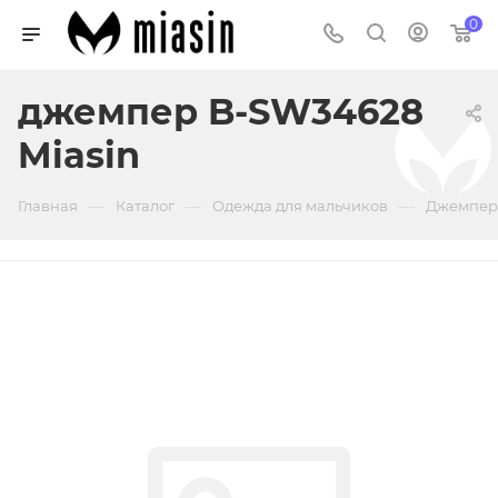
0
джемпер B-SW34628
Miasin
—
—
—
Главная
Каталог
Одежда для мальчиков
Джемпер