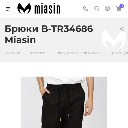
0
Брюки B-TR34686
Miasin
—
—
—
Главная
Каталог
Одежда для мальчиков
Брюки дл