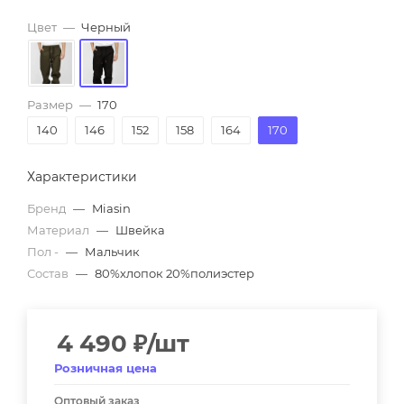
Цвет
—
Черный
Размер
—
170
140
146
152
158
164
170
Характеристики
Бренд
—
Miasin
Материал
—
Швейка
Пол -
—
Мальчик
Состав
—
80%хлопок 20%полиэстер
4 490
₽
/шт
Розничная цена
Оптовый заказ