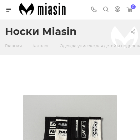
0
Носки Miasin
—
—
Главная
Каталог
Одежда унисекс для детей и подрост