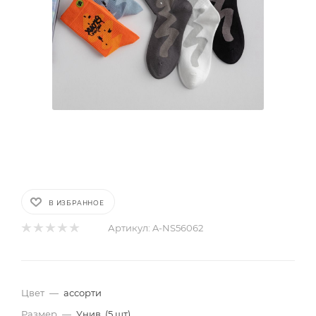
В ИЗБРАННОЕ
Артикул:
A-NS56062
Цвет
—
ассорти
Размер
—
Унив. (5 шт)