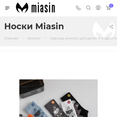
0
Носки Miasin
—
—
Главная
Каталог
Одежда унисекс для детей и подрост