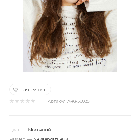
В ИЗБРАННОЕ
Артикул:
A-KP56039
Цвет
—
Молочный
Размер
—
Универсальный