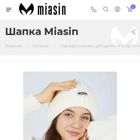
0
Шапка Miasin
—
—
Главная
Каталог
Одежда унисекс для детей и подрост