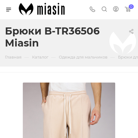
0
Брюки B-TR36506
Miasin
—
—
—
Главная
Каталог
Одежда для мальчиков
Брюки дл