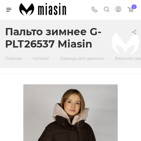
0
Пальто зимнее G-
PLT26537 Miasin
—
—
—
Главная
Каталог
Одежда для девочек
Верхняя од