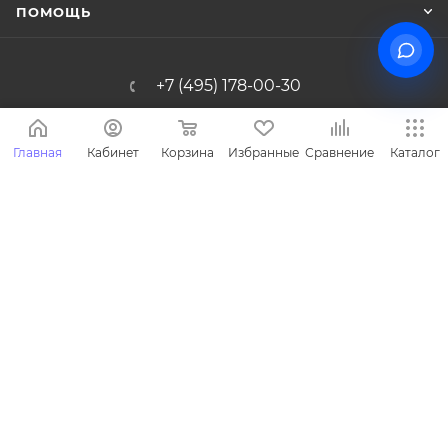
ПОМОЩЬ
+7 (495) 178-00-30
Info@miasinopt.ru
Главная
Кабинет
Корзина
Избранные
Сравнение
Каталог
Москва, Огородный пр., 16/1с4, оф.
1011, Ostankino Business Park
2026 © Miasin производитель детской одежды - Miasin