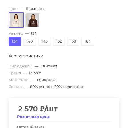
Цвет
—
Шампань
Размер
—
134
134
140
146
152
158
164
Характеристики
Вид одежды
—
Свитшот
Бренд
—
Miasin
Материал
—
Трикотаж
Состав
—
80% хлопок; 20% полиэстер
2 570
₽
/шт
Розничная цена
Оптовый заказ