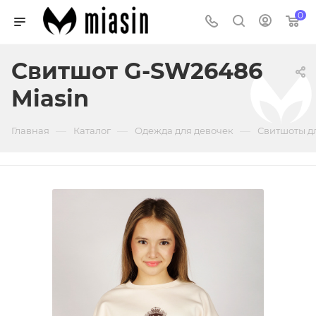
0
Свитшот G-SW26486
Miasin
—
—
—
Главная
Каталог
Одежда для девочек
Свитшоты д