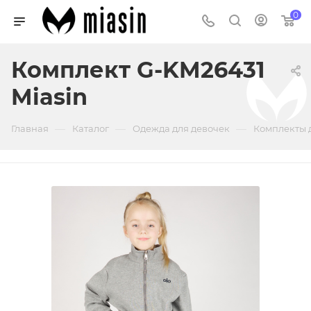
0
Комплект G-KM26431
Miasin
—
—
—
Главная
Каталог
Одежда для девочек
Комплекты 