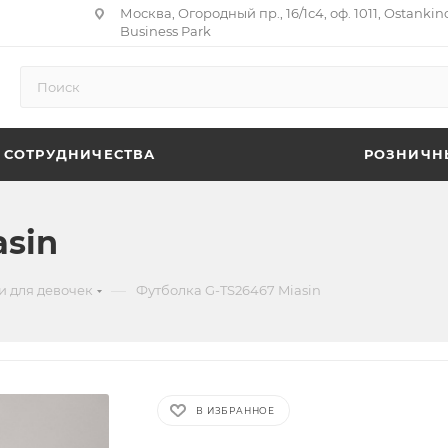
Москва, Огородный пр., 16/1с4, оф. 1011, Ostankin
Business Park
 СОТРУДНИЧЕСТВА
РОЗНИЧН
asin
—
и для девочек
Футболка G-TS26467 Miasin
В ИЗБРАННОЕ