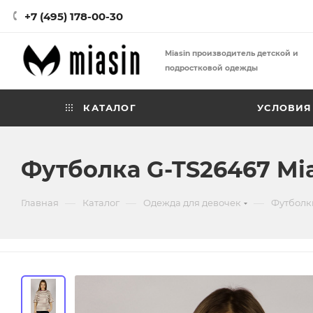
+7 (495) 178-00-30
Miasin производитель детской и
подростковой одежды
КАТАЛОГ
УСЛОВИЯ
Футболка G-TS26467 Mi
—
—
—
Главная
Каталог
Одежда для девочек
Футболк