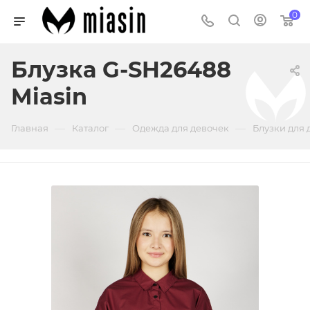
0
Блузка G-SH26488
Miasin
—
—
—
Главная
Каталог
Одежда для девочек
Блузки для 