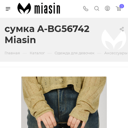
0
сумка A-BG56742
Miasin
—
—
—
Главная
Каталог
Одежда для девочек
Аксессуары