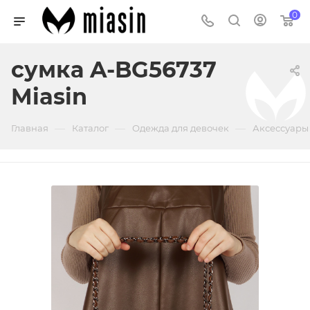
0
сумка A-BG56737
Miasin
—
—
—
Главная
Каталог
Одежда для девочек
Аксессуары