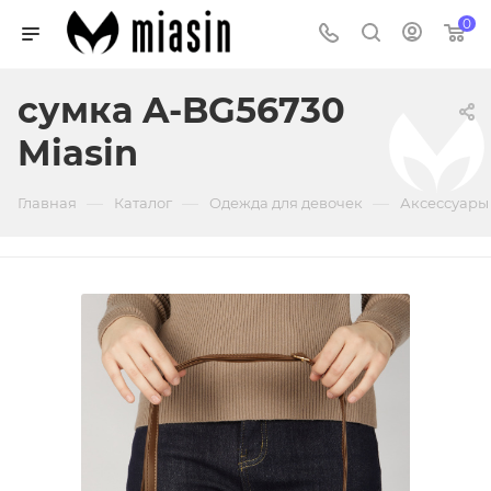
0
сумка A-BG56730
Miasin
—
—
—
Главная
Каталог
Одежда для девочек
Аксессуары