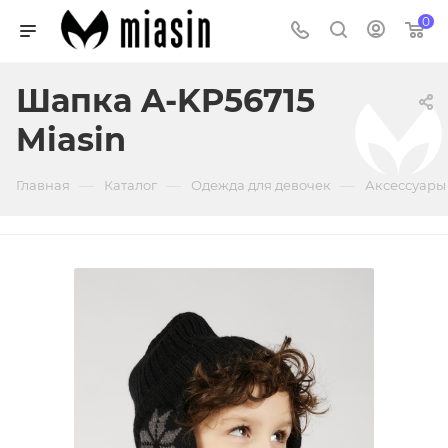
0
Шапка A-KP56715
Miasin
—
—
—
Главная
Каталог
Одежда для девочек
Аксессуары