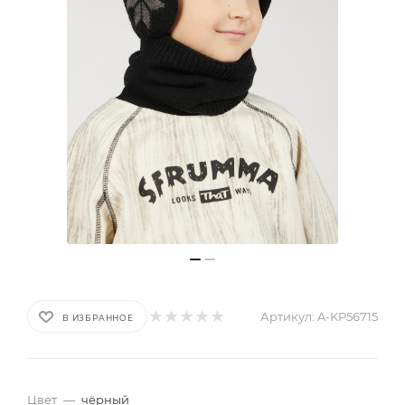
Артикул:
A-KP56715
В ИЗБРАННОЕ
Цвет
—
чёрный