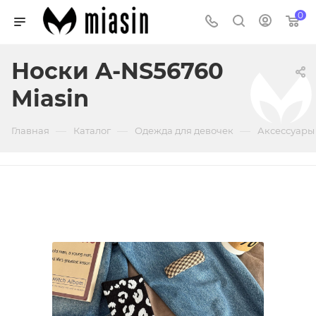
0
Носки A-NS56760
Miasin
—
—
—
Главная
Каталог
Одежда для девочек
Аксессуары