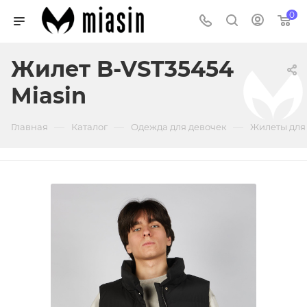
0
Жилет B-VST35454
Miasin
—
—
—
Главная
Каталог
Одежда для девочек
Жилеты для