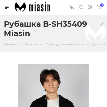
0
Рубашка B-SH35409
Miasin
—
—
—
Главная
Каталог
Одежда для мальчиков
Рубашки 