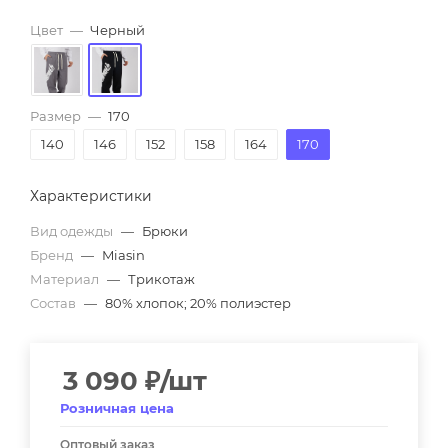
Цвет
—
Черный
Размер
—
170
140
146
152
158
164
170
Характеристики
Вид одежды
—
Брюки
Бренд
—
Miasin
Материал
—
Трикотаж
Состав
—
80% хлопок; 20% полиэстер
3 090
₽
/шт
Розничная цена
Оптовый заказ