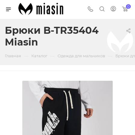
0
Брюки B-TR35404
Miasin
—
—
—
Главная
Каталог
Одежда для мальчиков
Брюки дл