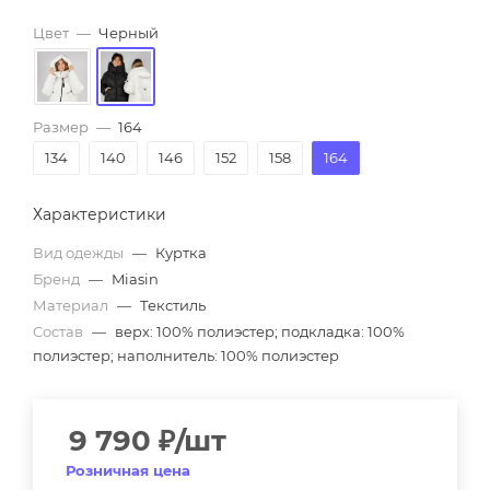
Цвет
—
Черный
Размер
—
164
134
140
146
152
158
164
Характеристики
Вид одежды
—
Куртка
Бренд
—
Miasin
Материал
—
Текстиль
Состав
—
верх: 100% полиэстер; подкладка: 100%
полиэстер; наполнитель: 100% полиэстер
9 790
₽
/шт
Розничная цена