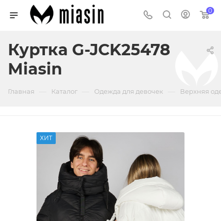
0
Куртка G-JCK25478
Miasin
—
—
—
Главная
Каталог
Одежда для девочек
Верхняя од
ХИТ