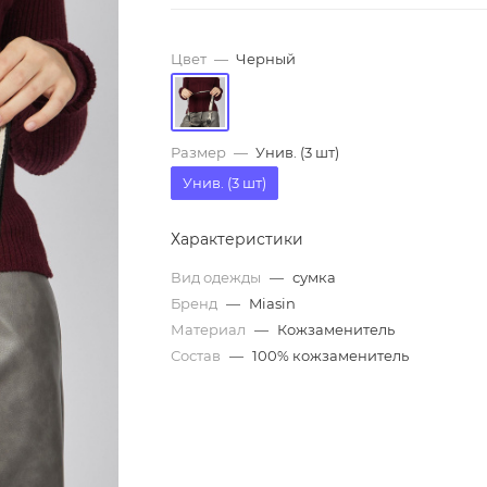
Цвет
—
Черный
Размер
—
Унив. (3 шт)
Унив. (3 шт)
Характеристики
Вид одежды
—
сумка
Бренд
—
Miasin
Материал
—
Кожзаменитель
Состав
—
100% кожзаменитель