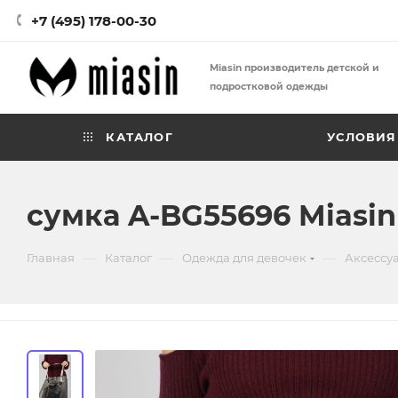
+7 (495) 178-00-30
Miasin производитель детской и
подростковой одежды
КАТАЛОГ
УСЛОВИЯ
сумка A-BG55696 Miasin
—
—
—
Главная
Каталог
Одежда для девочек
Аксессу