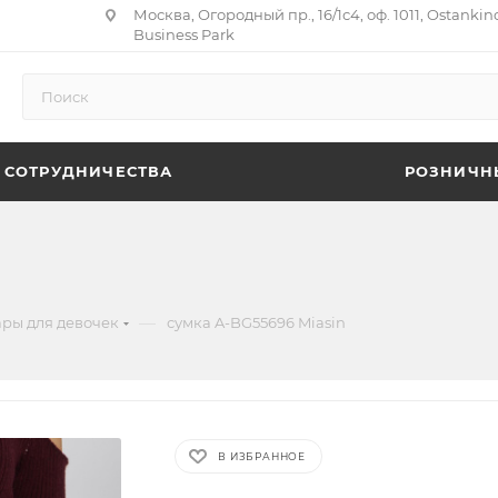
Москва, Огородный пр., 16/1с4, оф. 1011, Ostankin
Business Park
 СОТРУДНИЧЕСТВА
РОЗНИЧН
—
ары для девочек
сумка A-BG55696 Miasin
В ИЗБРАННОЕ