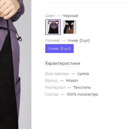
Цвет
—
Черный
Размер
—
Унив. (3 шт)
Унив. (3 шт)
Характеристики
Вид одежды
—
сумка
Бренд
—
Miasin
Материал
—
Текстиль
Состав
—
100% полиэстер