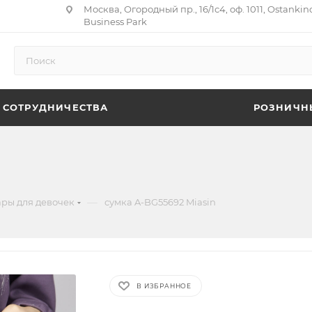
Москва, Огородный пр., 16/1с4, оф. 1011, Ostankin
Business Park
 СОТРУДНИЧЕСТВА
РОЗНИЧН
—
ары для девочек
сумка A-BG55692 Miasin
В ИЗБРАННОЕ