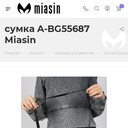
0
сумка A-BG55687
Miasin
—
—
—
Главная
Каталог
Одежда для девочек
Аксессуары