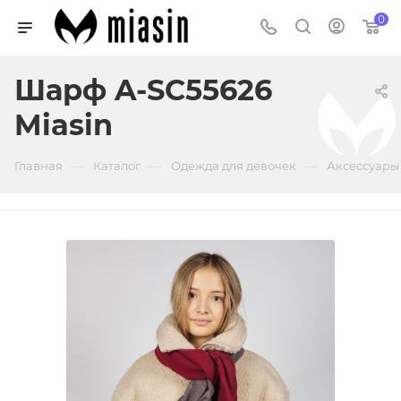
0
Шарф A-SC55626
Miasin
—
—
—
Главная
Каталог
Одежда для девочек
Аксессуары