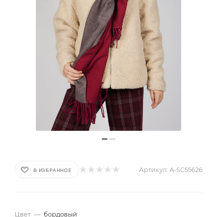
Артикул:
A-SC55626
В ИЗБРАННОЕ
Цвет
—
бордовый