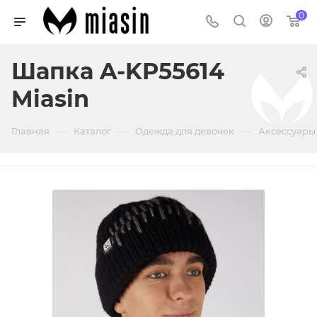
0
Шапка A-KP55614
Miasin
—
—
—
Главная
Каталог
Одежда для девочек
Аксессуары