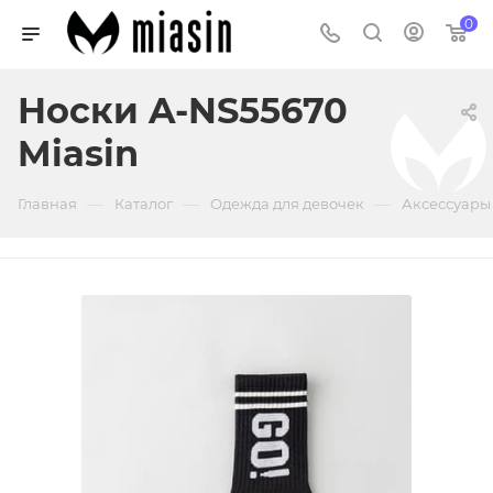
0
Носки A-NS55670
Miasin
—
—
—
Главная
Каталог
Одежда для девочек
Аксессуары