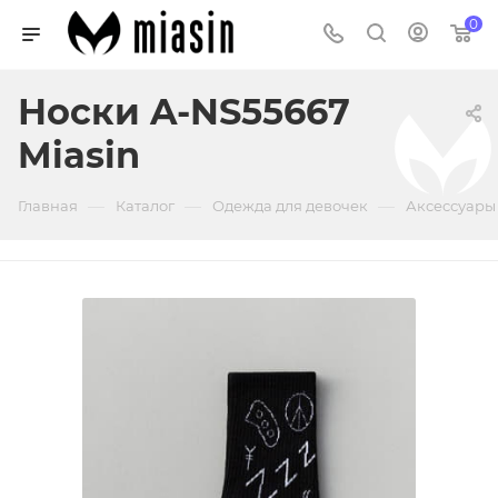
0
Носки A-NS55667
Miasin
—
—
—
Главная
Каталог
Одежда для девочек
Аксессуары