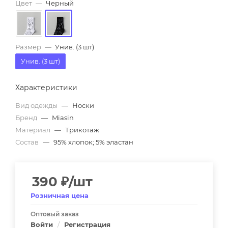
Цвет
—
Черный
Размер
—
Унив. (3 шт)
Унив. (3 шт)
Характеристики
Вид одежды
—
Носки
Бренд
—
Miasin
Материал
—
Трикотаж
Состав
—
95% хлопок; 5% эластан
390
₽
/шт
Розничная цена
Оптовый заказ
Войти
/
Регистрация