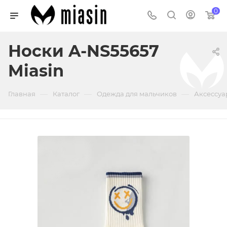
0
Носки A-NS55657
Miasin
—
—
—
Главная
Каталог
Одежда для мальчиков
Аксессуа