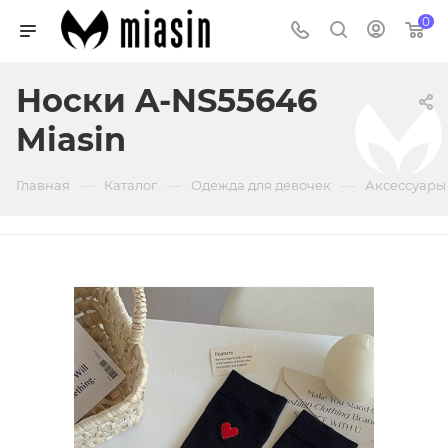
0
Носки A-NS55646
Miasin
—
—
—
Главная
Каталог
Одежда для девочек
Аксессуары