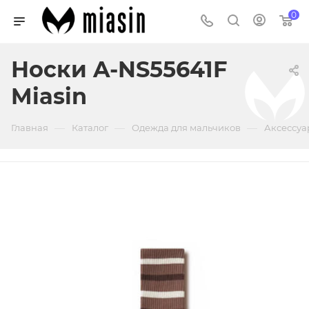
0
Носки A-NS55641F
Miasin
—
—
—
Главная
Каталог
Одежда для мальчиков
Аксессуа