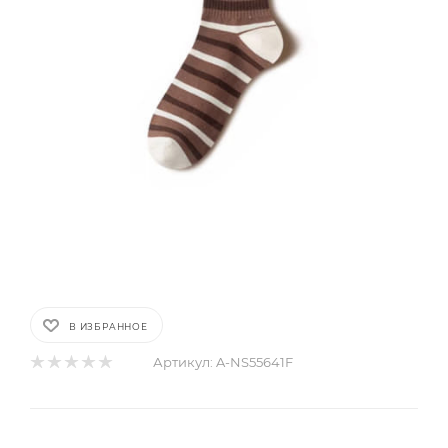
В ИЗБРАННОЕ
Артикул:
A-NS55641F